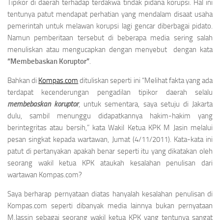
Tipikor di daerah terhadap terdakwa tindak pidana korupsi. Hal ini
tentunya patut mendapat perhatian yang mendalam disaat usaha
pemerintah untuk melawan korupsi lagi gencar diberbagai pidato.
Namun pemberitaan tersebut di beberapa media sering salah
menuliskan atau mengucapkan dengan menyebut dengan kata
“Membebaskan Koruptor”
.
Bahkan di
Kompas.com
dituliskan seperti ini “Melihat fakta yang ada
terdapat kecenderungan pengadilan tipikor daerah selalu
membebaskan koruptor
, untuk sementara, saya setuju di Jakarta
dulu, sambil menunggu didapatkannya hakim-hakim yang
berintegritas atau bersih,” kata Wakil Ketua KPK M Jasin melalui
pesan singkat kepada wartawan, Jumat (4/11/2011). Kata-kata ini
patut di pertanyakan apakah benar seperti itu yang dikatakan oleh
seorang wakil ketua KPK ataukah kesalahan penulisan dari
wartawan Kompas.com?
Saya berharap pernyataan diatas hanyalah kesalahan penulisan di
Kompas.com seperti dibanyak media lainnya bukan pernyataan
M.Jassin sebagai seorang wakil ketua KPK yang tentunya sangat