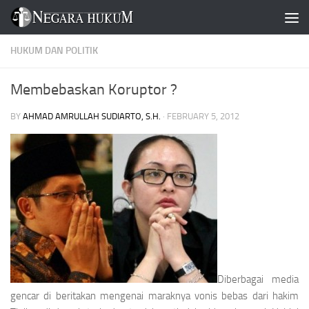
Skip to content
HUKUM DAN POLITIK
Membebaskan Koruptor ?
BY
AHMAD AMRULLAH SUDIARTO, S.H.
·
FEBRUARY 5, 2012
Diberbagai media
gencar di beritakan mengenai maraknya vonis bebas dari hakim