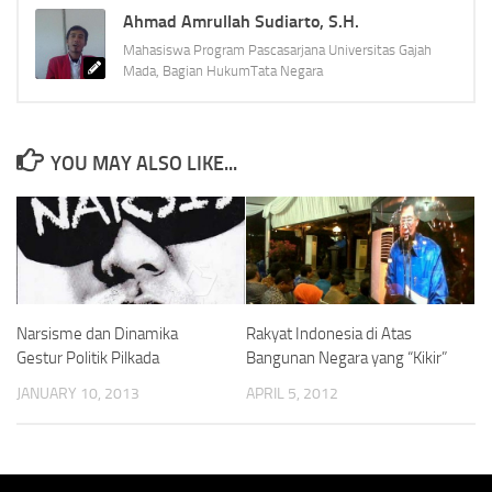
Ahmad Amrullah Sudiarto, S.H.
Mahasiswa Program Pascasarjana Universitas Gajah
Mada, Bagian HukumTata Negara
YOU MAY ALSO LIKE...
Narsisme dan Dinamika
Rakyat Indonesia di Atas
Gestur Politik Pilkada
Bangunan Negara yang “Kikir”
JANUARY 10, 2013
APRIL 5, 2012