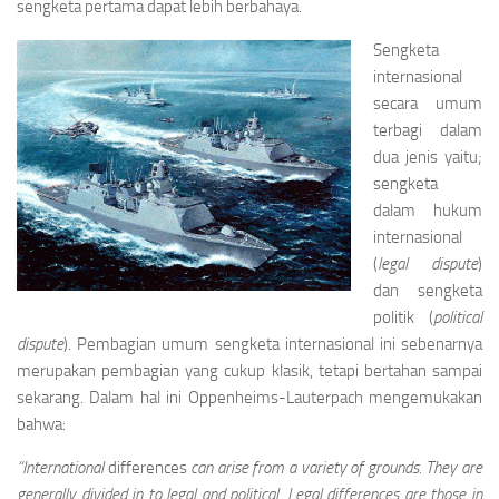
sengketa pertama dapat lebih ber­bahaya.
Sengketa
internasional
secara umum
terbagi dalam
dua jenis yaitu;
sengketa
dalam hukum
in­ternasional
(
legal dispute
)
dan sengketa
poli­tik (
political
dispute
). Pembagian umum sengke­ta internasional ini sebenarnya
merupakan pembagian yang cukup klasik, tetapi bertahan sampai
sekarang. Dalam hal ini Oppenheims-Lauterpach mengemukakan
bahwa:
“International
differences
can arise from a va­riety of grounds. They are
generally divided in to legal and political. Legal differences are those in