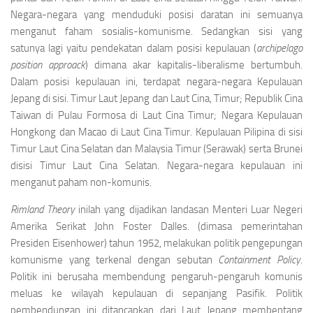
Negara-negara yang menduduki posisi daratan ini semuanya
menganut faham sosialis-komunisme. Se­dangkan sisi yang
satunya lagi yaitu pendekatan dalam posisi kepulauan (
archipelago
position ap­proack
) dimana akar kapitalis-liberalisme bertumbuh.
Dalam posisi kepulauan ini, terdapat negara­-negara Kepulauan
Jepang di sisi. Timur Laut Je­pang dan Laut Cina, Timur; Republik Cina
Taiwan di Pulau Formosa di Laut Cina Timur; Negara Kepulau­an
Hongkong dan Macao di Laut Cina Timur. Kepula­uan Pilipina di sisi
Timur Laut Cina Selatan dan Malaysia Timur (Serawak) serta Brunei
disisi Timur Laut Cina Selatan. Negara-negara kepulauan i­ni
menganut paham non-komunis.
Rimland Theory
inilah yang dijadikan landasan Menteri Luar Negeri
Amerika Serikat John Foster Dalles. (dimasa pemerintahan
Presiden Eisenhower) tahun 1952, melakukan politik pengepungan
komunisme yang terkenal dengan sebutan
Containment Policy
.
Politik ini berusaha membendung pe­ngaruh-pengaruh komunis
meluas ke wilayah kepulauan di sepanjang Pasifik. Politik
pembendungan ini ditancapkan dari Laut Jepang membentang