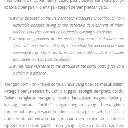
(
footnotes
) dari’ Oppenheims Lauterpacht bahwa sengketa politik
apabila dipe­ngaruhi oleh tiga kategori persengketaan yaitu:
It may be based on the view that some dispu­tes or political or, non-
justiciable because owing to the defective development of Inter­
national Law they can not be decided by existing rules of law;
It may be grounded in the opinion that certa in disputes are
“political” inasmuch as they affect so vitally the independence and
sove­reignity of States as to render unsuitable a decision based
exclusively on legal conside­rations,
It may have reference to the attitude of the partly putting forward
a claim or a defence
Dengan demikian kiranya semua unsur yang tidak termasuk dalam
kategori penyelesaian hukum di­anggap sebagai sengketa politik.
Dalam sengketa mengenai status kedaulatan negara kadang-
kadang secara “politis” negara-negara yang bersengketa
menempuh penyelesaian sendiri secara sepihak sebagai alasan
untuk keutuhan wilayah dan kemanan nasionalnya. Oleh patokan
Oppenheims-Lauterpacht inilah yang dijadikan acuan sarjana-