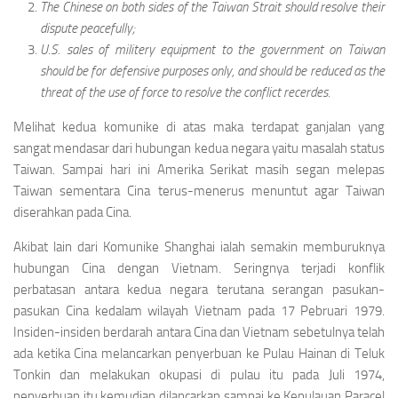
The Chinese on both sides of the Taiwan Stra­it should resolve their
dispute peacefully;
U.S. sales of militery equipment to the government on Taiwan
should be for defensive purpo­ses only, and should be reduced as the
threat of the use of force to resolve the conflict recerdes.
Melihat kedua komunike di atas maka terdapat gan­jalan yang
sangat mendasar dari hubungan kedua negara yaitu masalah status
Taiwan. Sampai hari ini Amerika Serikat masih segan melepas
Taiwan sementara Cina terus-menerus menuntut agar Tai­wan
diserahkan pada Cina.
Akibat lain dari Komunike Shanghai ialah semakin memburuknya
hubungan Cina dengan Vietnam. Seringnya terjadi konflik
perbatasan antara ke­dua negara terutana serangan pasukan-
pasukan Cina kedalam wilayah Vietnam pada 17 Pebruari 1979.
Insiden-insiden berdarah antara Cina dan Vietnam sebetulnya telah
ada ketika Cina melan­carkan penyerbuan ke Pulau Hainan di Teluk
Ton­kin dan melakukan okupasi di pulau itu pada Juli 1974,
penyerbuan itu kemudian dilancarkan sampai ke Kepulauan Paracel