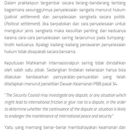
Dalam praktekpun tergambar secara terang-benderang tentang
bagaimana sesungguhnya penyelesaian sengeta menurut hukum
(
judicial settlement
) dan penyelesaian sengketa secara politik.
(
Political settlement
). Jika berpatokan dari cara penye­lesaian untuk
mengukur jenis sengketa maka kesu­litan penting dari keduanya
karena cara-cara pe­nyelesaian sering terjerumus pada tumpang-
tindih keduanya. Apalagi kadang-kadang penawaran penyeIesaian
hukum tidak disepakati secara bersama.
Keputusan Mahkamah Internasionalpun sering ti­dak diindahkan
oleh salah satu pibak. Sedangkan tindakan kekerasan hanya bisa
dilakukan berdasarkan persyaratan-persyaratan yang telah
ditetapkan menurut penelitian Dewan Keamanan PBB pasal 34:
“
The Security Counsil may investigate any dispute, or any situation which
might lead to inter­national friction or give rise to a dispute, in the order
to determine whether the continuance of the dispute or situation is likely
to endanger the maintenance of international peace and security”
Yaitu yang memang benar-benar membahayakan keamanan dan