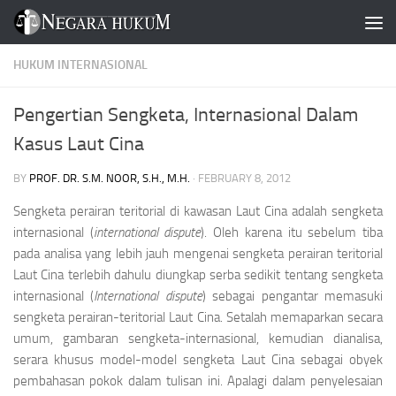
Skip to content
HUKUM INTERNASIONAL
Pengertian Sengketa, Internasional Dalam
Kasus Laut Cina
BY
PROF. DR. S.M. NOOR, S.H., M.H.
·
FEBRUARY 8, 2012
Sengketa perairan teritorial di kawasan Laut Cina adalah sengketa
internasional (
international dispute
). Oleh karena itu sebelum tiba
pada analisa yang lebih jauh mengenai sengketa pera­iran teritorial
Laut Cina terlebih dahulu di­ungkap serba sedikit tentang sengketa
internasional (
International dispute
) sebagai pengantar memasuki
sengketa perairan-teritorial Laut Cina. Setalah memaparkan secara
umum, gambaran sengketa-internasional, kemudian dianalisa,
serara khusus model-model sengketa Laut Cina seba­gai obyek
pembahasan pokok dalam tulisan ini. Apalagi dalam penyelesaian