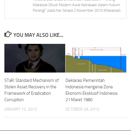
Makassar (Studi Modern Awal Kebiasaan dalam Hukum
Perang)” pada hari Selasa 2 November 2010 (Makassar).
YOU MAY ALSO LIKE...
STaR: Standard Mechanism of
Deklarasi Pemerintah
Stolen Asset Recovery in the
Indonesia mengenai Zona
Framework of Eradication
Ekonomi Eksklusif Indonesia
Corruption
21 Maret 1980
JANUARY 12, 2012
OCTOBER 26, 2012