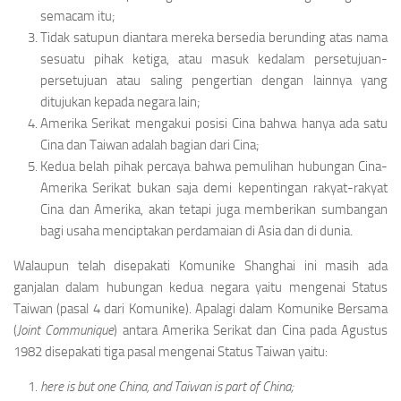
semacam itu;
Tidak satupun diantara mereka bersedia berun­ding atas nama
sesuatu pihak ketiga, atau ma­suk kedalam persetujuan-
persetujuan atau saling pengertian dengan lainnya yang
ditujuk­an kepada negara lain;
Amerika Serikat mengakui posisi Cina bahwa hanya ada satu
Cina dan Taiwan adalah bagian dari Cina;
Kedua belah pihak percaya bahwa pemulihan hu­bungan Cina-
Amerika Serikat bukan saja demi kepentingan rakyat-rakyat
Cina dan Amerika, akan tetapi juga memberikan sumbangan
bagi usaha menciptakan perdamaian di Asia dan di dunia.
Walaupun telah disepakati Komunike Shanghai ini masih ada
ganjalan dalam hubungan kedua negara yaitu mengenai Status
Taiwan (pasal 4 dari Komu­nike). Apalagi dalam Komunike Bersama
(
Joint Communique
) antara Amerika Serikat dan Cina pada Agustus
1982 disepakati tiga pasal mengenai Sta­tus Taiwan yaitu:
here is but one China, and Taiwan is part of China;