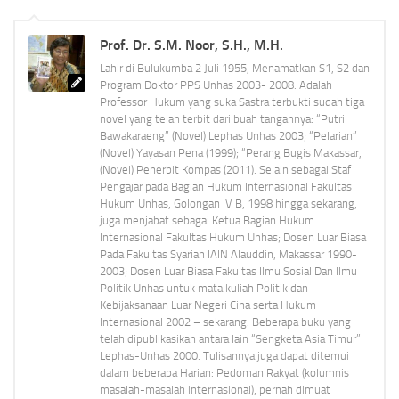
Prof. Dr. S.M. Noor, S.H., M.H.
Lahir di Bulukumba 2 Juli 1955, Menamatkan S1, S2 dan
Program Doktor PPS Unhas 2003- 2008. Adalah
Professor Hukum yang suka Sastra terbukti sudah tiga
novel yang telah terbit dari buah tangannya: “Putri
Bawakaraeng” (Novel) Lephas Unhas 2003; “Pelarian”
(Novel) Yayasan Pena (1999); “Perang Bugis Makassar,
(Novel) Penerbit Kompas (2011). Selain sebagai Staf
Pengajar pada Bagian Hukum Internasional Fakultas
Hukum Unhas, Golongan IV B, 1998 hingga sekarang,
juga menjabat sebagai Ketua Bagian Hukum
Internasional Fakultas Hukum Unhas; Dosen Luar Biasa
Pada Fakultas Syariah IAIN Alauddin, Makassar 1990-
2003; Dosen Luar Biasa Fakultas Ilmu Sosial Dan Ilmu
Politik Unhas untuk mata kuliah Politik dan
Kebijaksanaan Luar Negeri Cina serta Hukum
Internasional 2002 – sekarang. Beberapa buku yang
telah dipublikasikan antara lain “Sengketa Asia Timur”
Lephas-Unhas 2000. Tulisannya juga dapat ditemui
dalam beberapa Harian: Pedoman Rakyat (kolumnis
masalah-masalah internasional), pernah dimuat