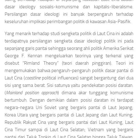
dasar ideology sosialis-komunisme dan kapitalis-liberalisme.
Persilangan dasar ideologi ini banyak berpenga­ruh terhadap
keseluruhan implikasi perimbangan politik di kawasan Asia-Pasifik.
Yang menarik terhadap studi sengketa politik di Laut Cina ini adalah
terdapatnya persi­langan sengketa dasar ideologi politik ini pada
sepanjang garis pantai sehingga seorang ahli politik Amerika Serikat
George F. Kennan mengeluarkan teorinya yang terkenal yang
disebut “Rimland Theory” (teori daerah pinggiran). Teo­ri ini
mengemukakan bahwa pengaruh-pengaruh po­litik dasar pantai di
Laut Cina (
coastline
political influences) sangat bergantung dari dua
sisi yang sama berat. Sisi satunya yaitu pendekatan posisi daratan.
(
Mainland position approach
) dimana akar tunggang komunisme
bertumbuh. Dengan demikian dalam posisi daratan ini terda­pat
negara-negara Uni Soviet yang bergaris pantai di Laut Jepang;
Korea Utara yang bergaris pantai di Laut Jepang dan Laut Kuning;
Republik Rakyat Cina yang bergaris pantai dari Laut Kuning, Laut
Cina Timur sampai di Laut Cina Sela­tan; Vietnam yang bergaris
pantai dari Teluk Tonkin di Laut Cina Selatan hingga Teluk Taiwan.