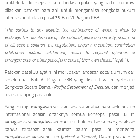
praktek dan konsepsi hukum landasan pokok yang pada umumnya
dijadikan patokan para ahli untuk menganalisa sengketa hukum
internasional adalah pasal.33. Bab VI Piagam PBB :
“
The parties to any dispute, the continuance of which is likely to
endanger the maintenance of international peace and security, shall, first
of all, seek a solution- by, negotiation, enquiry, mediation, conciliation,
arbitration, judicial settlement, resort to regional agencies or
arrangements, or other peaceful means of their own choice,” (
ayat 1).
Patokan pasal 33 ayat 1 ini merupakan landasan secara umum dari
keseluruhan Bab VI Piagam PBB yang disebutnya Penyelesaian
Sengketa Secara Da­mai (
Pacific Settlement of Dispute
), dan menjadi
analisa panjang para ahli.
Yang cukup mengesankan dari analisa-analisa para ahli hukum
internasional adalah ditariknya semua konsepsi pasal 33 ini
sebagian cara penyelesaian menurut hukum, tanpa mengindahkan
bahwa terdapat anak kalimat dalam pasal ini mengenai
penyelesaian secara hukum (
judicial settlement).
Dalam praktekpun