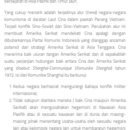
bersejarah di Asia Pasifik dan Timur Jauh.
Yang cukup menarik adalah terjadinya alur (
trend
) negara-negara
komunisme di daratan Laut Cina dalam paskah Perang Vietnam.
Terjadi konflik Sino-Soviet dan Sino-Vietnam. Perubah­an alur ini
membuat Amerika Serikat mendekati Cina apalagi dengan
dibubarkannya Partai Komunis Indonesia yang dianggap ancaman
potensil dari strategi Amerika Serikat di Asia Tengga­ra. Cina
mererima baik uluran tangan Amerika Serikat dan di sepakatilah
suatu perjanjian hu­bungan baik antara Cina dan Amerika Serikat
yang disebut
Shanghai-Communique
(
Komunike Shanghai
) tahun
1972. Isi dari Komunike Shanghai itu berbunyi:
Kedua negara berhasrat mengurangi bahaya konflik militer
internasional;
Tidak satupun diantara mereka ( baik Cina maupun Amerika
Serikat) akan mengusahakan hegemoni di Kawasan Asia
Pasifik atau di sesuatu kawasan lain di dunia dan masing-
masing pihak menentang usaha-usaha oleh sesuatu negara
lain atau kelompok negara lain untuk membangun hegemoni