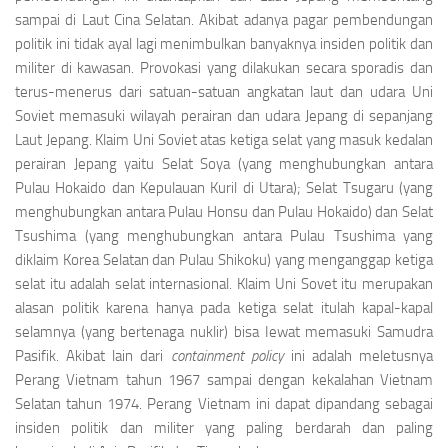
sam­pai di Laut Cina Selatan. Akibat adanya pagar pembendungan
politik ini tidak ayal lagi menim­bulkan banyaknya insiden politik dan
militer di kawasan. Provokasi yang dilakukan secara spora­dis dan
terus-menerus dari satuan-satuan angka­tan laut dan udara Uni
Soviet memasuki wilayah perairan dan udara Jepang di sepanjang
Laut Je­pang. Klaim Uni Soviet atas ketiga selat yang masuk kedalan
perairan Jepang yaitu Selat Soya (yang menghubungkan antara
Pulau Hokaido dan Kepulauan Kuril di Utara); Selat Tsugaru (yang
menghubungkan antara Pulau Honsu dan Pulau Hokaido) dan Selat
Tsushima (yang menghubungkan an­tara Pulau Tsushima yang
diklaim Korea Selatan dan Pulau Shikoku) yang menganggap ketiga
selat itu adalah selat internasional. Klaim Uni Sovet itu merupakan
alasan politik karena hanya pada ketiga selat itulah kapal-kapal
selamnya (yang bertenaga nuklir) bisa Iewat memasuki Samudra
Pasifik. Akibat lain dari
containment policy
ini adalah meletusnya
Perang Vietnam ta­hun 1967 sampai dengan kekalahan Vietnam
Selatan tahun 1974. Perang Vietnam ini dapat dipandang sebagai
insiden politik dan militer yang paling berdarah dan paling