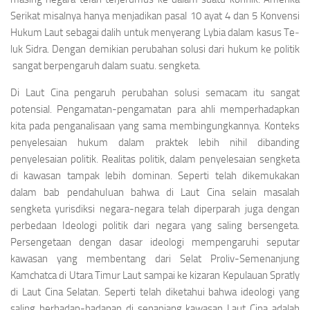
Serikat misalnya hanya menjadikan pasal 10 ayat 4 dan 5 Konvensi
Hukum Laut seba­gai dalih untuk menyerang Lybia dalam kasus Te­
luk Sidra. Dengan demikian perubahan solusi da­ri hukum ke politik
sangat berpengaruh dalam suatu. sengketa.
Di Laut Cina pengaruh perubahan solusi se­macam itu sangat
potensial. Pengamatan-pengamat­an para ahli memperhadapkan
kita pada pengana­lisaan yang sama membingungkannya. Konteks
penyelesaian hukum dalam praktek lebih nihil dibanding
penyelesaian politik. Realitas politik, dalam penyelesaian sengketa
di kawasan tampak lebih dominan. Seperti telah dikemu­kakan
dalam bab pendahuIuan bahwa di Laut Cina selain masalah
sengketa yurisdiksi negara-nega­ra telah diperparah juga dengan
perbedaan Ideo­logi politik dari negara yang saling bersenge­ta.
Persengetaan dengan dasar ideologi mempengaruhi seputar
kawasan yang membentang dari Selat Proliv-Semenanjung
Kamchatca di Utara Timur Laut sampai ke kizaran Kepulauan Spratly
di La­ut Cina Selatan. Seperti telah diketahui bahwa ideologi yang
saling berhadap-hadapan di sepan­jang kawasan Laut Cina adalah