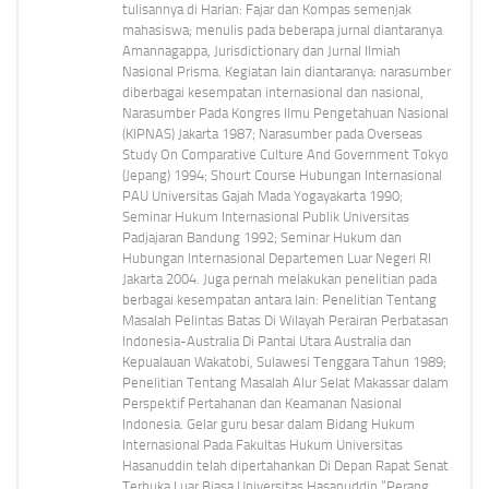
tulisannya di Harian: Fajar dan Kompas semenjak
mahasiswa; menulis pada beberapa jurnal diantaranya
Amannagappa, Jurisdictionary dan Jurnal Ilmiah
Nasional Prisma. Kegiatan lain diantaranya: narasumber
diberbagai kesempatan internasional dan nasional,
Narasumber Pada Kongres Ilmu Pengetahuan Nasional
(KIPNAS) Jakarta 1987; Narasumber pada Overseas
Study On Comparative Culture And Government Tokyo
(Jepang) 1994; Shourt Course Hubungan Internasional
PAU Universitas Gajah Mada Yogayakarta 1990;
Seminar Hukum Internasional Publik Universitas
Padjajaran Bandung 1992; Seminar Hukum dan
Hubungan Internasional Departemen Luar Negeri RI
Jakarta 2004. Juga pernah melakukan penelitian pada
berbagai kesempatan antara lain: Penelitian Tentang
Masalah Pelintas Batas Di Wilayah Perairan Perbatasan
Indonesia-Australia Di Pantai Utara Australia dan
Kepualauan Wakatobi, Sulawesi Tenggara Tahun 1989;
Penelitian Tentang Masalah Alur Selat Makassar dalam
Perspektif Pertahanan dan Keamanan Nasional
Indonesia. Gelar guru besar dalam Bidang Hukum
Internasional Pada Fakultas Hukum Universitas
Hasanuddin telah dipertahankan Di Depan Rapat Senat
Terbuka Luar Biasa Universitas Hasanuddin “Perang