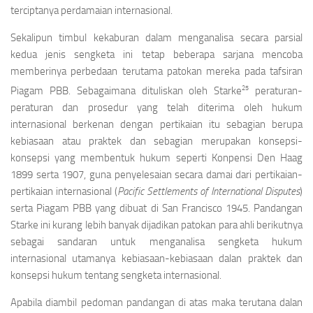
terciptanya perdamaian internasional.
Sekalipun timbul kekaburan dalam menganalisa secara parsial
kedua jenis sengketa ini tetap beberapa sarjana mencoba
memberinya perbedaan terutama patokan mereka pada tafsiran
25
Piagam PB­B. Sebagaimana dituliskan oleh Starke
peratur­an-
peraturan dan prosedur yang telah diterima oleh hukum
internasional berkenan dengan pertika­ian itu sebagian berupa
kebiasaan atau praktek dan sebagian merupakan konsepsi-
konsepsi yang membentuk hukum seperti Konpensi Den Haag
1899 serta 1907, guna penyelesaian secara damai dari pertikaian-
pertikaian internasional (
Pacific Settlements of International Disputes
)
serta Piagam PBB yang dibuat di San Francisco 1945. Pandangan
Starke ini kurang lebih banyak dijadikan patokan para ahli berikutnya
sebagai sandaran un­tuk menganalisa sengketa hukum
internasional u­tamanya kebiasaan-kebiasaan dalan praktek dan
konsepsi hukum tentang sengketa internasio­nal.
Apabila diambil pedoman pandangan di atas maka terutana dalan