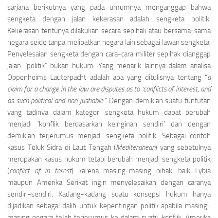
sarjana berikutnya yang pada umumnya menganggap bah­wa
sengketa dengan jalan kekerasan adalah seng­keta politik.
Kekerasan tentunya dilakukan secara sepihak atau bersama-sama
negara seide tanpa melibatkan negara lain sebagai lawan sengketa.
Penyelesaian sengketa dengan cara-cara militer sepihak dianggap
jalan “politik” bukan hukum. Yang menarik lainnya dalam analisa
Oppenheims Lauterpacht adalah apa yang ditulisnya tentang “
a
claim for a change in the law are disputes as to ‘conflicts of interest, and
as such political and non-justiable.
” Dengan demikian sua­tu tuntutan
yang tadinya dalam kategori sengketa hukum dapat berubah
menjadi ‘konflik berdasarkan keinginan sendiri’ dan dengan
demikian terjerumus menjadi sengketa politik. Sebagai contoh
kasus Teluk Sidra di Laut Tengah (
Mediteranean
) yang sebetulnya
merupakan kasus hukum tetapi berubah menjadi sengketa politik
(
conflict of in terest
) karena masing-masing pihak, baik Lybia
maupun Amerika Serikat ingin menyelesaikan de­ngan caranya
sendiri-sendiri. Kadang-kadang suatu konsepsi hukum hanya
dijadikan sebagai dalih untuk kepentingan politik apabila masing-
masing negara teIah terjerumus ke dalam suatu konflik. Amerika