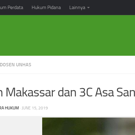
um Perdata
Hukum Pidana
Lainnya
DOSEN UNHAS
 Makassar dan 3C Asa Sang
RA HUKUM
·
JUNE 15, 2019