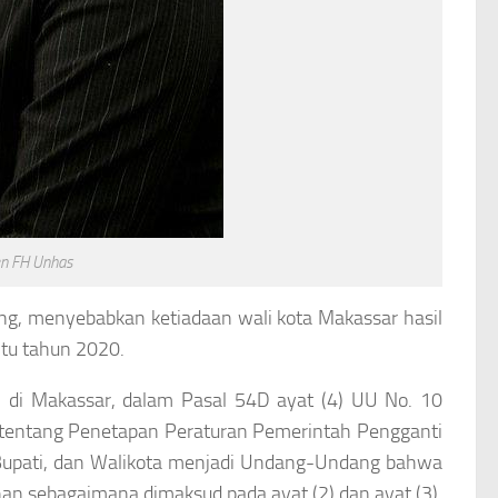
en FH Unhas
ng, menyebabkan ketiadaan wali kota Makassar hasil
itu tahun 2020.
ti di Makassar, dalam Pasal 54D ayat (4) UU No. 10
tentang Penetapan Peraturan Pemerintah Pengganti
Bupati, dan Walikota menjadi Undang-Undang bahwa
han sebagaimana dimaksud pada ayat (2) dan ayat (3),