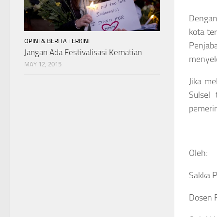
Dengan 
kota te
OPINI & BERITA TERKINI
Penjaba
Jangan Ada Festivalisasi Kematian
menyele
MAY 12, 2015
Jika me
Sulsel
pemerin
Oleh:
Sakka P
Dosen 