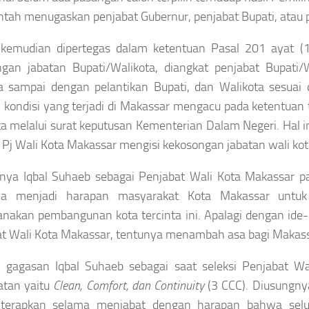
tah menugaskan penjabat Gubernur, penjabat Bupati, atau p
i kemudian dipertegas dalam ketentuan Pasal 201 ayat
gan jabatan Bupati/Walikota, diangkat penjabat Bupati/W
a sampai dengan pelantikan Bupati, dan Walikota sesuai
, kondisi yang terjadi di Makassar mengacu pada ketentuan
ta melalui surat keputusan Kementerian Dalam Negeri. Hal in
 Pj Wali Kota Makassar mengisi kekosongan jabatan wali kota 
knya Iqbal Suhaeb sebagai Penjabat Wali Kota Makassar pa
ya menjadi harapan masyarakat Kota Makassar untu
nakan pembangunan kota tercinta ini. Apalagi dengan ide-
t Wali Kota Makassar, tentunya menambah asa bagi Makassar
n gagasan Iqbal Suhaeb sebagai saat seleksi Penjabat W
atan yaitu
Clean, Comfort, dan Continuity
(3 CCC). Diusungny
iterapkan selama menjabat dengan harapan bahwa selur