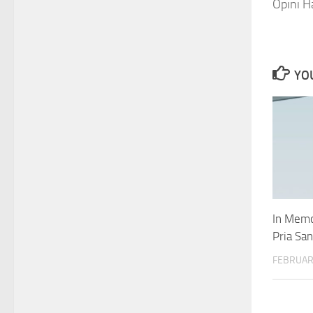
Opini H
YOU
In Memo
Pria Sa
FEBRUAR