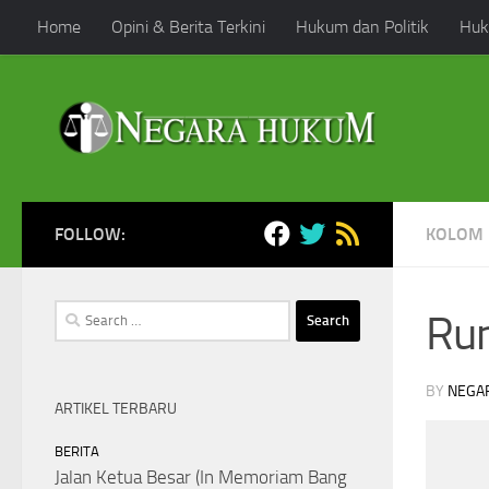
Home
Opini & Berita Terkini
Hukum dan Politik
Huk
Skip to content
FOLLOW:
KOLOM 
Search
Run
for:
BY
NEGA
ARTIKEL TERBARU
BERITA
Jalan Ketua Besar (In Memoriam Bang