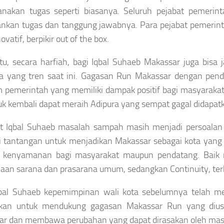
nakan tugas seperti biasanya. Seluruh pejabat pemerint
nkan tugas dan tanggung jawabnya. Para pejabat pemerinta
inovatif, berpikir out of the box.
itu, secara harfiah, bagi Iqbal Suhaeb Makassar juga bisa 
ga yang tren saat ini. Gagasan Run Makassar dengan pen
 pemerintah yang memiliki dampak positif bagi masyaraka
k kembali dapat meraih Adipura yang sempat gagal didapat
 Iqbal Suhaeb masalah sampah masih menjadi persoalan y
 tantangan untuk menjadikan Makassar sebagai kota yang b
 kenyamanan bagi masyarakat maupun pendatang. Baik 
aan sarana dan prasarana umum, sedangkan Continuity, ter
qbal Suhaeb kepemimpinan wali kota sebelumnya telah m
utkan untuk mendukung gagasan Makassar Run yang dius
r dan membawa perubahan yang dapat dirasakan oleh masy