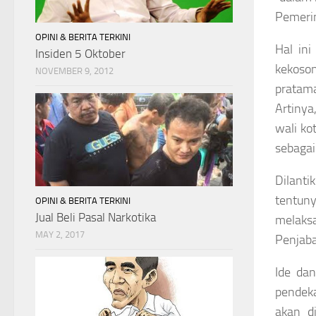
Pemerin
OPINI & BERITA TERKINI
Hal in
Insiden 5 Oktober
kekoson
NOVEMBER 9, 2012
pratam
Artinya
wali ko
sebagai
Dilanti
tentun
OPINI & BERITA TERKINI
Jual Beli Pasal Narkotika
melaksa
MAY 2, 2017
Penjaba
Ide da
pendek
akan d