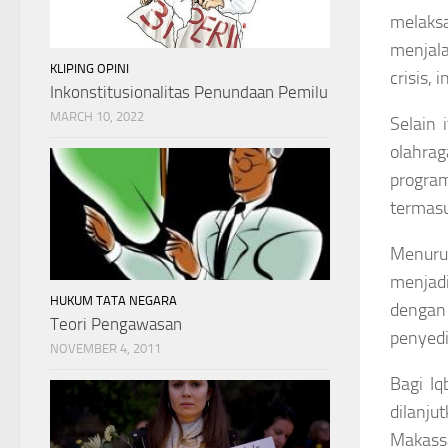
melaksa
menjala
KLIPING OPINI
crisis, 
Inkonstitusionalitas Penundaan Pemilu
MARCH 10, 2022
Selain 
olahra
program
termasu
Menurut
menjadi
HUKUM TATA NEGARA
dengan
Teori Pengawasan
penyedi
NOVEMBER 4, 2011
Bagi I
dilanj
Makassa