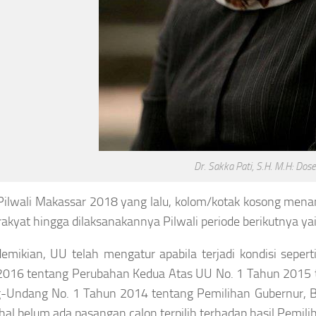
Dr. Sakka Pati, S.H. M.H: Dos
ilwali Makassar 2018 yang lalu, kolom/kotak kosong mena
 rakyat hingga dilaksanakannya Pilwali periode berikutnya ya
emikian, UU telah mengatur apabila terjadi kondisi seper
2016 tentang Perubahan Kedua Atas UU No. 1 Tahun 2015 
-Undang No. 1 Tahun 2014 tentang Pemilihan Gubernur, 
hal belum ada pasangan calon terpilih terhadap hasil Pemili