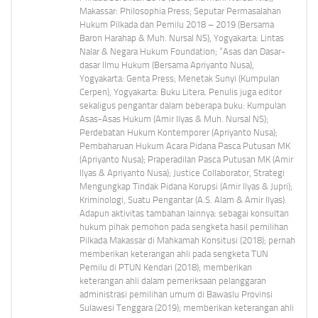
Makassar: Philosophia Press; Seputar Permasalahan
Hukum Pilkada dan Pemilu 2018 – 2019 (Bersama
Baron Harahap & Muh. Nursal NS), Yogyakarta: Lintas
Nalar & Negara Hukum Foundation; “Asas dan Dasar-
dasar Ilmu Hukum (Bersama Apriyanto Nusa),
Yogyakarta: Genta Press; Menetak Sunyi (Kumpulan
Cerpen), Yogyakarta: Buku Litera. Penulis juga editor
sekaligus pengantar dalam beberapa buku: Kumpulan
Asas-Asas Hukum (Amir Ilyas & Muh. Nursal NS);
Perdebatan Hukum Kontemporer (Apriyanto Nusa);
Pembaharuan Hukum Acara Pidana Pasca Putusan MK
(Apriyanto Nusa); Praperadilan Pasca Putusan MK (Amir
Ilyas & Apriyanto Nusa); Justice Collaborator, Strategi
Mengungkap Tindak Pidana Korupsi (Amir Ilyas & Jupri);
Kriminologi, Suatu Pengantar (A.S. Alam & Amir Ilyas).
Adapun aktivitas tambahan lainnya: sebagai konsultan
hukum pihak pemohon pada sengketa hasil pemilihan
Pilkada Makassar di Mahkamah Konsitusi (2018); pernah
memberikan keterangan ahli pada sengketa TUN
Pemilu di PTUN Kendari (2018); memberikan
keterangan ahli dalam pemeriksaan pelanggaran
administrasi pemilihan umum di Bawaslu Provinsi
Sulawesi Tenggara (2019); memberikan keterangan ahli