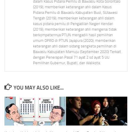
dalam Kasus Pidana Pemilu di Bawaslu Kota Gorontalo
(2019); memberikan keterangan ahli dalam Kasus
Pidana Pemilu di Bawaslu Kabupaten Buol, SUlawesi
Tengah (2019); memberikan keterangan ahli dalam
kasus pidana pemilu di Pengadilan Negeri Kendari
(2019); memberikan keterangan ahli mengenai tidak
berkompetennya PTUN mengadili hasil pemilihan
umum DPRD di PTUN Jayapura (2020); memberikan
keterangan ahli dalam sidang sengketa pemilihan di
Bawaslu Kabupaten Mamuju (September 2020) Terkait
dengan Penerapan Pasal 71 ayat 2 sd ayat 5 UU
Pemilihan Gubernur, Bupati, dan Walikota.
YOU MAY ALSO LIKE...