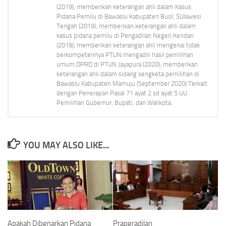
(2019); memberikan keterangan ahli dalam Kasus
Pidana Pemilu di Bawaslu Kabupaten Buol, SUlawesi
Tengah (2019); memberikan keterangan ahli dalam
kasus pidana pemilu di Pengadilan Negeri Kendari
(2019); memberikan keterangan ahli mengenai tidak
berkompetennya PTUN mengadili hasil pemilihan
umum DPRD di PTUN Jayapura (2020); memberikan
keterangan ahli dalam sidang sengketa pemilihan di
Bawaslu Kabupaten Mamuju (September 2020) Terkait
dengan Penerapan Pasal 71 ayat 2 sd ayat 5 UU
Pemilihan Gubernur, Bupati, dan Walikota.
YOU MAY ALSO LIKE...
Apakah Dibenarkan Pidana
Praperadilan