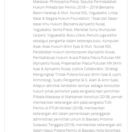
Makassar: Philosophia Press; Seputar Permasalahan
Hukum Pilkada dan Pemilu 2018 – 2019 (Bersama
Baron Harahap & Muh. Nursal NS), Yogyakarta: Lintas
Nalar & Negara Hukum Foundation; “Asas dan Dasar-
dasar Ilmu Hukum (Bersama Apriyanto Nusa),
Yogyakarta: Genta Press; Menetak Sunyi (Kumpulan
Cerpen), Yogyakarta: Buku Litera. Penulis juga editor
sekaligus pengantar dalam beberapa buku: Kumpulan
Asas-Asas Hukum (Amir Ilyas & Muh. Nursal NS);
Perdebatan Hukum Kontemporer (Apriyanto Nusa);
Pembaharuan Hukum Acara Pidana Pasca Putusan MK
(Apriyanto Nusa); Praperadilan Pasca Putusan MK (Amir
Ilyas & Apriyanto Nusa); Justice Collaborator, Strategi
Mengungkap Tindak Pidana Korupsi (Amir Ilyas & Jupri);
Kriminologi, Suatu Pengantar (A.S. Alam & Amir Ilyas).
Adapun aktivitas tambahan lainnya: sebagai konsultan
hukum pihak pemohon pada sengketa hasil pemilihan
Pilkada Makassar di Mahkamah Konsitusi (2018); pernah
memberikan keterangan ahli pada sengketa TUN
Pemilu di PTUN Kendari (2018); memberikan
keterangan ahli dalam pemeriksaan pelanggaran
administrasi pemilihan umum di Bawaslu Provinsi
Sulawesi Tenggara (2019); memberikan keterangan ahli
dalam Kasus Pidana Pemilu di Bawaslu Kota Gorontalo