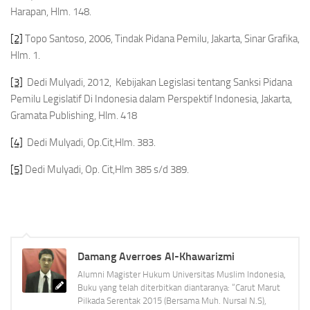
Harapan, Hlm. 148.
[2]
Topo Santoso, 2006,
Tindak Pidana Pemilu
, Jakarta, Sinar Grafika,
Hlm. 1.
[3]
Dedi Mulyadi, 2012
, Kebijakan Legislasi tentang Sanksi Pidana
Pemilu Legislatif Di Indonesia dalam Perspektif Indonesia
, Jakarta,
Gramata Publishing, Hlm. 418
[4]
Dedi Mulyadi
, Op.Cit,
Hlm. 383.
[5]
Dedi Mulyadi,
Op. Cit,
Hlm 385 s/d 389.
Damang Averroes Al-Khawarizmi
Alumni Magister Hukum Universitas Muslim Indonesia,
Buku yang telah diterbitkan diantaranya: “Carut Marut
Pilkada Serentak 2015 (Bersama Muh. Nursal N.S),