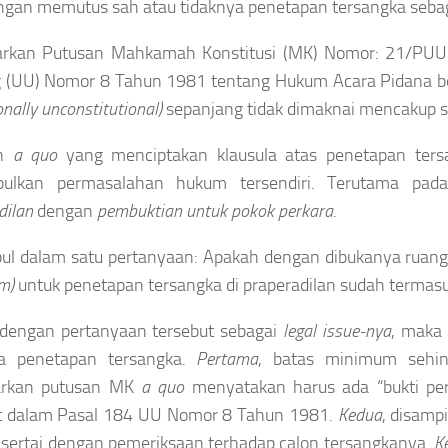
engan memutus sah atau tidaknya penetapan tersangka sebaga
arkan Putusan Mahkamah Konstitusi (MK) Nomor: 21/PUU-
 (UU) Nomor 8 Tahun 1981 tentang Hukum Acara Pidana b
onally unconstitutional)
sepanjang tidak dimaknai mencakup s
an
a quo
yang menciptakan klausula atas penetapan tersa
ulkan permasalahan hukum tersendiri. Terutama pa
dilan
dengan
pembuktian untuk pokok perkara
.
ul dalam satu pertanyaan: Apakah dengan dibukanya ruang
m)
untuk penetapan tersangka di praperadilan sudah termasu
 dengan pertanyaan tersebut sebagai
legal issue-nya
, maka 
ya penetapan tersangka.
Pertama
, batas minimum sehin
arkan putusan MK
a quo
menyatakan harus ada “bukti per
t dalam Pasal 184 UU Nomor 8 Tahun 1981.
Kedua
, disamp
isertai dengan pemeriksaan terhadap calon tersangkanya.
K