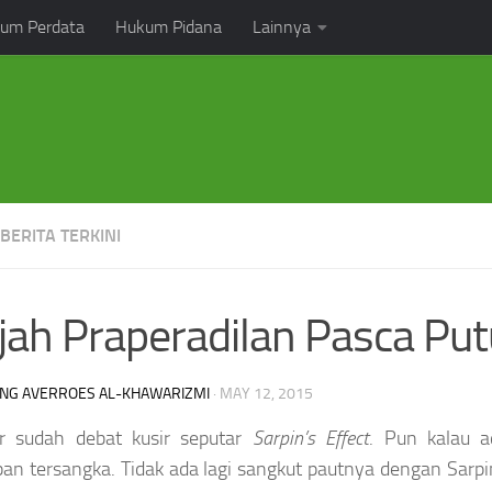
um Perdata
Hukum Pidana
Lainnya
 BERITA TERKINI
ah Praperadilan Pasca Pu
NG AVERROES AL-KHAWARIZMI
·
MAY 12, 2015
ir sudah debat kusir seputar
Sarpin’s
Effect
. Pun kalau 
an tersangka. Tidak ada lagi sangkut pautnya dengan Sarp