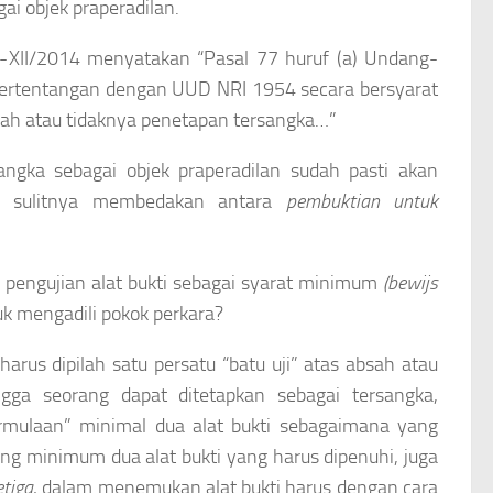
i objek praperadilan.
XII/2014 menyatakan “Pasal 77 huruf (a) Undang-
ertentangan dengan UUD NRI 1954 secara bersyarat
ah atau tidaknya penetapan tersangka…”
ngka sebagai objek praperadilan sudah pasti akan
da sulitnya membedakan antara
pembuktian untuk
 pengujian alat bukti sebagai syarat minimum
(bewijs
k mengadili pokok perkara?
harus dipilah satu persatu “batu uji” atas absah atau
gga seorang dapat ditetapkan sebagai tersangka,
mulaan” minimal dua alat bukti sebagaimana yang
ing minimum dua alat bukti yang harus dipenuhi, juga
etiga
, dalam menemukan alat bukti harus dengan cara