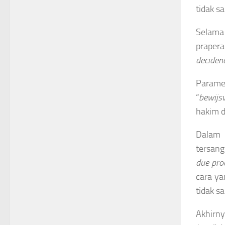
tidak s
Selama 
prapera
deciden
Parame
“
bewijs
hakim d
Dalam 
tersang
due pro
cara ya
tidak s
Akhirny