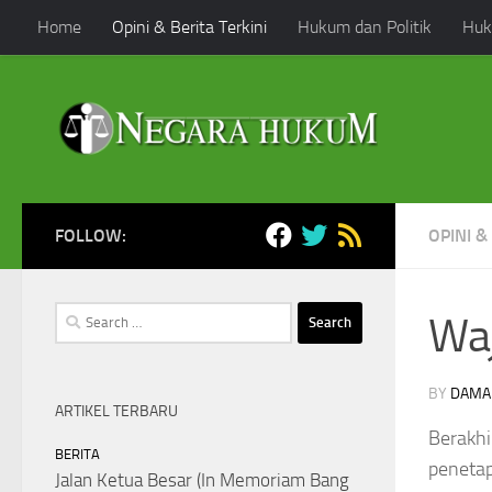
Home
Opini & Berita Terkini
Hukum dan Politik
Huk
Skip to content
FOLLOW:
OPINI &
Search
Waj
for:
BY
DAMA
ARTIKEL TERBARU
Berakh
BERITA
penetap
Jalan Ketua Besar (In Memoriam Bang