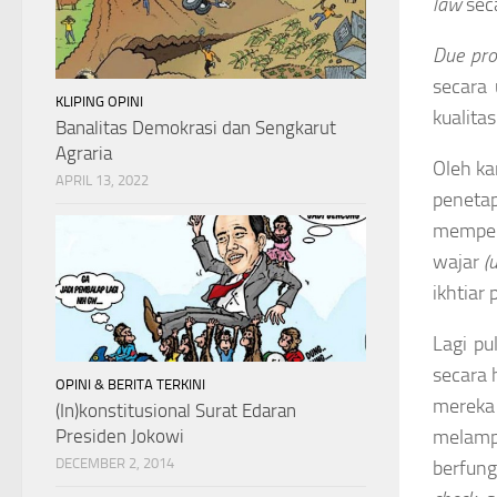
law
sec
Due pro
secara 
KLIPING OPINI
kualita
Banalitas Demokrasi dan Sengkarut
Agraria
Oleh ka
APRIL 13, 2022
peneta
memper
wajar
(
ikhtiar
Lagi p
secara 
OPINI & BERITA TERKINI
mereka 
(In)konstitusional Surat Edaran
Presiden Jokowi
melamp
DECEMBER 2, 2014
berfung