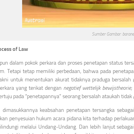
Sumber Gambar: barane
ocess of Law
ipun dalam pokok perkara dan proses penetapan status t
m. Tetapi tetap memiliki perbedaan, bahwa pada penetap
yakni untuk menentukan akurat tidaknya praduga bersalah
erkara yang terikat dengan
negatief wettelijk bewijstheorie;
ertuju pada “penetapannya” seorang bersalah ataukah tidak
 dimasukkannya keabsahan penetapan tersangka sebagai
an penyesuian hukum acara pidana kita terhadap perlakua
ilindungi melalui Undang-Undang. Dan lebih lanjut sebag