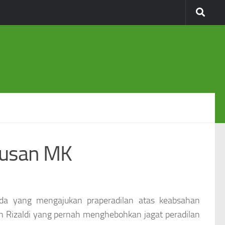
tusan MK
ada yang mengajukan praperadilan atas keabsahan
in Rizaldi yang pernah menghebohkan jagat peradilan