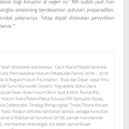
ar bagi koruptor di negeri ini.”
MK sudah jauh hari
sangka seseorang berdasarkan putusan praperadilan,
 tindak pidananya. Tetap dapat dilakukan penyidikan
benar.*
elah diterbitkan diantaranya: “Carut Marut Pilkada Serentak
Seputar Permasalahan Hukum Pilkada dan Pemilu 2018 – 2019
alar & Negara Hukum Foundation; “Asas dan Dasar-dasar Ilmu
ak Sunyi (Kumpulan Cerpen), Yogyakarta: Buku Litera.
umpulan Asas-Asas Hukum (Amir Ilyas & Muh. Nursal NS);
Hukum Acara Pidana Pasca Putusan MK (Apriyanto Nusa);
tice Collaborator, Strategi Mengungkap Tindak Pidana Korupsi
r Ilyas). Adapun aktivitas tambahan lainnya: sebagai konsultan
kassar di Mahkamah Konsitusi (2018); pernah memberikan
8); memberikan keterangan ahli dalam pemeriksaan