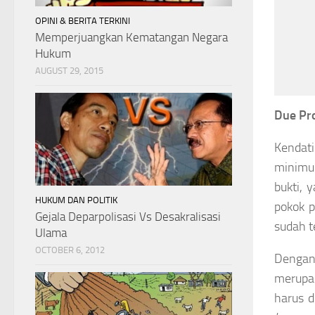
OPINI & BERITA TERKINI
Memperjuangkan Kematangan Negara
Hukum
AUGUST 29, 2015
Due Pr
Kendat
minimu
bukti, 
HUKUM DAN POLITIK
pokok p
Gejala Deparpolisasi Vs Desakralisasi
sudah t
Ulama
OCTOBER 6, 2012
Dengan
merupak
harus d