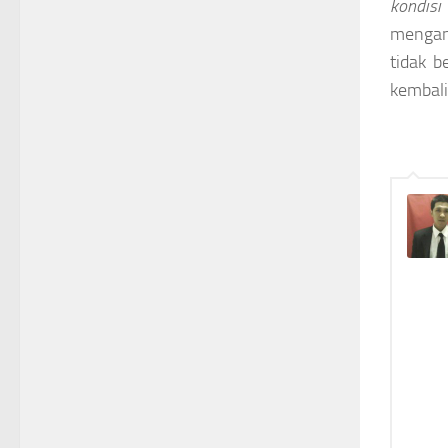
kondisi
mengant
tidak b
kembali