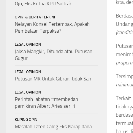
kita, d
Ojo, Eks Ketua KPU Sultra)
Berdas
OPINI & BERITA TERKINI
Undang
Nelayan Konsel Tertembak, Apakah
Pembelaan Terpaksa?
(conditi
LEGAL OPINION
Putus
Jaksa Mangkir, Ditunda atau Putusan
menimb
Gugur
prapera
LEGAL OPINION
Tersimp
Putusan MK Untuk Gibran, tidak Sah
minimu
LEGAL OPINION
Terkait
Perintah Jabatan #membedah
pemikiran Albert Aries seri 1
tidakn
berdas
KLIPING OPINI
termua
Masalah Laten Caleg Eks Narapidana
harus d