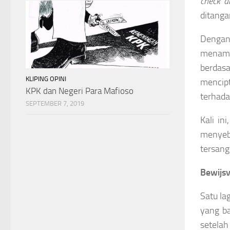
check a
ditanga
Dengan 
menamb
berdasa
KLIPING OPINI
mencip
KPK dan Negeri Para Mafioso
terhada
SEPTEMBER 7, 2019
Kali ini
menyeb
tersang
Bewijs
Satu la
yang ba
setelah