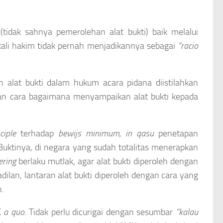
(tidak sahnya pemerolehan alat bukti) baik melalui
kali hakim tidak pernah menjadikannya sebagai
“racio
alat bukti dalam hukum acara pidana diistilahkan
ian cara bagaimana menyampaikan alat bukti kepada
ciple
terhadap
bewijs minimum, in qasu
penetapan
 Buktinya, di negara yang sudah totalitas menerapkan
ering
berlaku mutlak, agar alat bukti diperoleh dengan
ilan, lantaran alat bukti diperoleh dengan cara yang
n.
K
a quo
. Tidak perlu dicurigai dengan sesumbar
“kalau