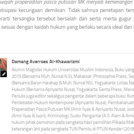
 wajah praperadilan pasca putusan MK menjadi kemenangan bes
isipasi kecurigaan demikian. Tidak sahnya penetapan ter
erarti tersangka tersebut bersalah dan serta merta gugur
 sesuai dengan kaidah hukum yang berlaku secara ideal dan 
Damang Averroes Al-Khawarizmi
Alumni Magister Hukum Universitas Muslim Indonesia, Buku yang t
2015 (Bersama Muh. Nursal N.S), Makassar: Philosophia Press; 
(Bersama Baron Harahap & Muh. Nursal NS), Yogyakarta: Lintas N
Hukum (Bersama Apriyanto Nusa), Yogyakarta: Genta Press; Menet
Penulis juga editor sekaligus pengantar dalam beberapa buku: K
Perdebatan Hukum Kontemporer (Apriyanto Nusa); Pembaharuan 
Praperadilan Pasca Putusan MK (Amir Ilyas & Apriyanto Nusa); Jus
(Amir Ilyas & Jupri); Kriminologi, Suatu Pengantar (A.S. Alam & Ami
hukum pihak pemohon pada sengketa hasil pemilihan Pilkada Ma
keterangan ahli pada sengketa TUN Pemilu di PTUN Kendari (201