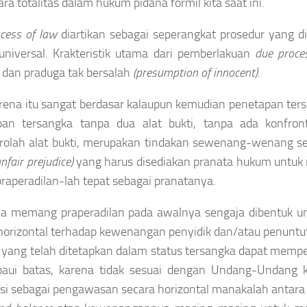
ara totalitas dalam hukum pidana formil kita saat ini.
cess of law
diartikan sebagai seperangkat prosedur yang d
universal. Krakteristik utama dari pemberlakuan
due proces
s dan praduga tak bersalah
(presumption of innocent).
rena itu sangat berdasar kalaupun kemudian penetapan ters
pan tersangka tanpa dua alat bukti, tanpa ada konfron
olah alat bukti, merupakan tindakan sewenang-wenang sek
unfair prejudice)
yang harus disediakan pranata hukum untuk
 praperadilan-lah tepat sebagai pranatanya.
ula memang praperadilan pada awalnya sengaja dibentuk u
horizontal terhadap kewenangan penyidik dan/atau penuntu
yang telah ditetapkan dalam status tersangka dapat memp
aui batas, karena tidak sesuai dengan Undang-Undang ke
si sebagai pengawasan secara horizontal manakalah antara