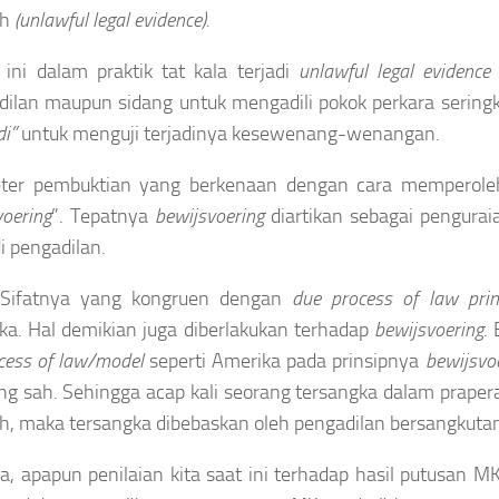
ah
(unlawful legal evidence).
ini dalam praktik tat kala terjadi
unlawful legal evidence
dilan maupun sidang untuk mengadili pokok perkara sering
di”
untuk menguji terjadinya kesewenang-wenangan.
ter pembuktian yang berkenaan dengan cara memperoleh 
voering
”. Tepatnya
bewijsvoering
diartikan sebagai pengura
i pengadilan.
Sifatnya yang kongruen dengan
due process of law
prin
ka. Hal demikian juga diberlakukan terhadap
bewijsvoering
.
cess of law/model
seperti Amerika pada prinsipnya
bewijsvo
ng sah. Sehingga acap kali seorang tersangka dalam praperad
ah, maka tersangka dibebaskan oleh pengadilan bersangkuta
a, apapun penilaian kita saat ini terhadap hasil putusan M