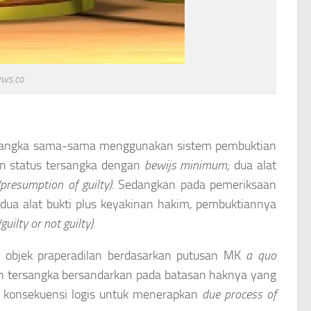
ws.co
ersangka sama-sama menggunakan sistem pembuktian
an status tersangka dengan
bewijs minimum;
dua alat
(presumption of guilty).
Sedangkan pada pemeriksaan
dua alat bukti plus keyakinan hakim
,
pembuktiannya
(guilty or not guilty).
 objek praperadilan berdasarkan putusan MK
a quo
n tersangka bersandarkan pada batasan haknya yang
ai konsekuensi logis untuk menerapkan
due process of