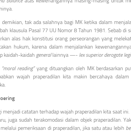
nd balance
atas kewenangannya masing-masing untuk men
ninya.
demikian, tak ada salahnya bagi MK ketika dalam menjal
ah klausula Pasal 77 UU Nomor 8 Tahun 1981. Sebab di s
rkan alas hak konstitusi orang perseorangan yang meleka
takan hukum, karena dalam menjalankan kewenanganny
p kaidah-kaidah
general
lainnya —-
lex superior derogate legi 
,
“moral reading”
yang dituangkan oleh MK berdasarkan pu
abkan wajah praperadilan kita makin bercahaya dalam 
ka.
voering
gi menjadi catatan terhadap wajah praperadilan kita saat in
ru, juga sudah terakomodasi dalam objek praperadilan. Yak
 melalui pemeriksaan di praperadilan, jika satu atau lebih
be