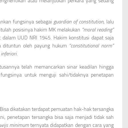
ghentikan atau melanjutkan perkara yang sedang
ankan fungsinya sebagai
guardian of constitution
, lalu
itulah posisinya hakim MK melakukan
“moral reading”
t dalam UUD NRI 1945. Hakim konstitusi dapat saja
a dituntun oleh payung hukum
“constitutional norm”
inferiori.
tusannya telah memancarkan sinar keadilan hingga
fungsinya untuk menguji sahi/tidaknya penetapan
i. Bisa dikatakan terdapat pemuatan hak-hak tersangka
ni, penetapan tersangka bisa saja menjadi tidak sah
wijs minimum
ternyata didapatkan dengan cara yang