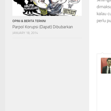
dimaksu
kalau c
perlu p
OPINI & BERITA TERKINI
Parpol Korupsi (Dapat) Dibubarkan
JANUARY 18, 2014