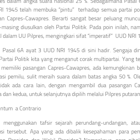
es dalam angka suara nasional 25 %. Sebagaimana Pasal 
I 1945 telah membuka “pintu” terhadap semua partai poli
an Capres-Cawapres. Berarti sangat besar peluang munc
masing diusulkan oleh Partai Politik. Pada poin inilah, 
l dalam UU Pilpres, mengingkari sifat “imperatif” UUD NRI 
, Pasal 6A ayat 3 UUD NRI 1945 di sini hadir. Sengaja 
Partai Politik kita yang menganut corak multipartai. Yang t
 memiliki pasangan Capres-Cawapres, ada kemungkinan b
asi pemilu, sulit meraih suara dalam batas angka 50 %. O
tidak ada cara lain, dengan mengambil dua pasangan C
 dan kedua, untuk selanjutnya dipilih melalui Pilpres putar
ntum a Contrario
 menggunakan tafsir sejarah perundang-undangan, ata
tusi tersebut. Apa yang ada dibalik kesepahaman para pe