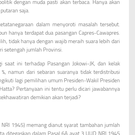
politik dengan muda pasti akan terbaca. Hanya akan
putaran saja.
etatanegaraan dalam menyoroti masalah tersebut.
ipun hanya terdapat dua pasangan Capres-Cawapres.
ilih, tidak hanya dengan wajib meraih suara lebih dari
ri setengah jumlah Provinsi.
gi saat ini terhadap Pasangan Jokowi-JK, dan kelak
 %, namun dari sebaran suaranya tidak terdistribusi
ngikuti lagi pemilihan umum Presiden-Wakil Presiden
tta? Pertanyaan ini tentu perlu dicari jawabannya
kekhawatiran demikian akan terjadi?
UD NRI 1945) memang dianut syarat tambahan jumlah
nyata ditegaskan dalam Pasal 6A ayat 3 UUD NRI 1945