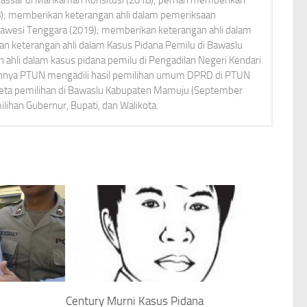
8); memberikan keterangan ahli dalam pemeriksaan
lawesi Tenggara (2019); memberikan keterangan ahli dalam
an keterangan ahli dalam Kasus Pidana Pemilu di Bawaslu
ahli dalam kasus pidana pemilu di Pengadilan Negeri Kendari
ennya PTUN mengadili hasil pemilihan umum DPRD di PTUN
keta pemilihan di Bawaslu Kabupaten Mamuju (September
lihan Gubernur, Bupati, dan Walikota.
Century Murni Kasus Pidana