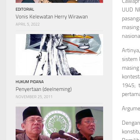
Cawapr
UUD NR
EDITORIAL
Vonis Kelewatan Herry Wirawan
pasang
APRIL 5, 2022
masing-
nasiona
Artinya
sistem 
masing
kontest
HUKUM PIDANA
1945; 
Penyertaan (deelneming)
pertama
NOVEMBER 25, 2011
Argume
Dengan
konsti