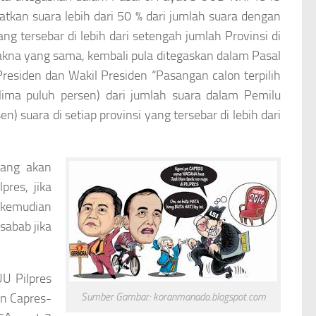
kan suara lebih dari 50 % dari jumlah suara dengan
g tersebar di lebih dari setengah jumlah Provinsi di
makna yang sama, kembali pula ditegaskan dalam Pasal
iden dan Wakil Presiden “Pasangan calon terpilih
ima puluh persen) dari jumlah suara dalam Pemilu
) suara di setiap provinsi yang tersebar di lebih dari
yang akan
res, jika
h kemudian
abab jika
U Pilpres
an Capres-
Sumber Gambar: koranmanado.blogspot.com