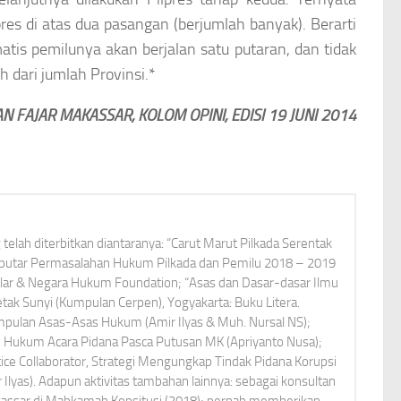
s di atas dua pasangan (berjumlah banyak). Berarti
atis pemilunya akan berjalan satu putaran, dan tidak
 dari jumlah Provinsi.*
AN FAJAR MAKASSAR, KOLOM OPINI, EDISI 19 JUNI 2014
elah diterbitkan diantaranya: “Carut Marut Pilkada Serentak
Seputar Permasalahan Hukum Pilkada dan Pemilu 2018 – 2019
alar & Negara Hukum Foundation; “Asas dan Dasar-dasar Ilmu
ak Sunyi (Kumpulan Cerpen), Yogyakarta: Buku Litera.
umpulan Asas-Asas Hukum (Amir Ilyas & Muh. Nursal NS);
Hukum Acara Pidana Pasca Putusan MK (Apriyanto Nusa);
tice Collaborator, Strategi Mengungkap Tindak Pidana Korupsi
r Ilyas). Adapun aktivitas tambahan lainnya: sebagai konsultan
kassar di Mahkamah Konsitusi (2018); pernah memberikan