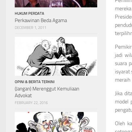
Pemili
mereka
HUKUM PERDATA
Presid
Perkawinan Beda Agama
pendudu
DECEMBER 1, 2011
terpili
Pemikir
jadi w
suara p
isyarat
meraih 
OPINI & BERITA TERKINI
(Jangan) Merenggut Kemuliaan
Jika di
Advokat
model 
FEBRUARY 22, 2016
pengat
Oleh k
setenga