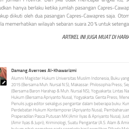
dkan hanya berlaku ketika jumlah pasangan Capres-Cawapre
ukup diikuti oleh dua pasangan Capres-Cawapres saja. Otom
ula memerhatikan wilayah sebaran suara 20 % untuk setengah
ARTIKEL INI JUGA MUAT DI HARI
Damang Averroes Al-Khawarizmi
Alumni Magister Hukum Universitas Muslim Indonesia, Buku yang t
2015 (Bersama Muh. Nursal N.S), Makassar: Philosophia Press; 
(Bersama Baron Harahap & Muh. Nursal NS), Yogyakarta: Lintas N
Hukum (Bersama Apriyanto Nusa), Yogyakarta: Genta Press; Menet
Penulis juga editor sekaligus pengantar dalam beberapa buku: K
Perdebatan Hukum Kontemporer (Apriyanto Nusa); Pembaharuan 
Praperadilan Pasca Putusan MK (Amir Ilyas & Apriyanto Nusa); Jus
(Amir Ilyas & Jupri); Kriminologi, Suatu Pengantar (A.S. Alam & Ami
hukum pihak pemohon pada sengketa hasil pemilihan Pilkada Ma