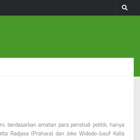
ni, berdasarkan amatan para penstudi politik, hanya
tta Radjasa (Prahara) dan Joko Widodo-Jusuf Kalla