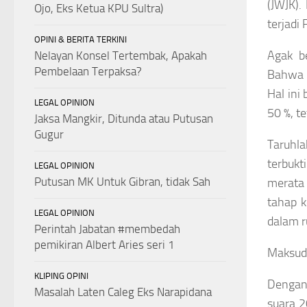
(JWJK).
Ojo, Eks Ketua KPU Sultra)
terjadi
OPINI & BERITA TERKINI
Agak b
Nelayan Konsel Tertembak, Apakah
Pembelaan Terpaksa?
Bahwa m
Hal ini
LEGAL OPINION
50 %, t
Jaksa Mangkir, Ditunda atau Putusan
Gugur
Taruhla
terbukt
LEGAL OPINION
Putusan MK Untuk Gibran, tidak Sah
merata 
tahap k
LEGAL OPINION
dalam r
Perintah Jabatan #membedah
pemikiran Albert Aries seri 1
Maksud
KLIPING OPINI
Dengan 
Masalah Laten Caleg Eks Narapidana
suara 2