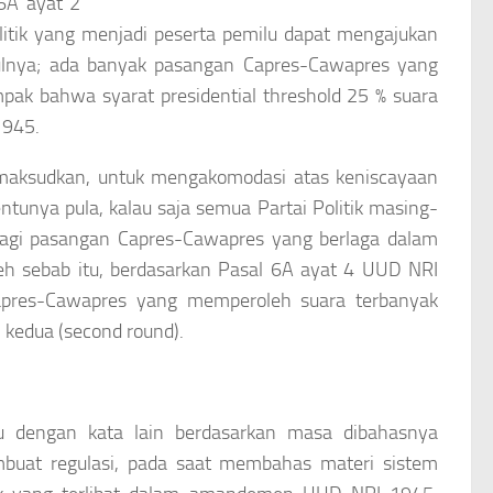
6A ayat 2
tik yang menjadi peserta pemilu dapat mengajukan
ulnya; ada banyak pasangan Capres-Cawapres yang
nampak bahwa syarat
presidential threshold
25 % suara
1945.
dimaksudkan, untuk mengakomodasi atas keniscayaan
entunya pula, kalau saja semua Partai Politik masing-
agi pasangan Capres-Cawapres yang berlaga dalam
leh sebab itu, berdasarkan Pasal 6A ayat 4 UUD NRI
apres-Cawapres yang memperoleh suara terbanyak
an kedua
(second round).
u dengan kata lain berdasarkan masa dibahasnya
mbuat regulasi, pada saat membahas materi sistem