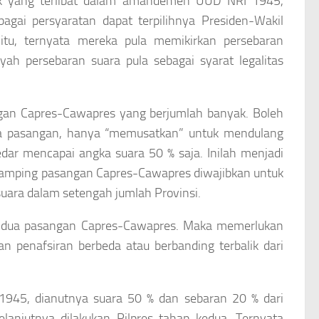
ak yang terlibat dalam amandemen UUD NRI 1945,
gai persyaratan dapat terpilihnya Presiden-Wakil
itu, ternyata mereka pula memikirkan persebaran
ah persebaran suara pula sebagai syarat legalitas
angan Capres-Cawapres yang berjumlah banyak. Boleh
mua pasangan, hanya “memusatkan” untuk mendulang
ar mencapai angka suara 50 % saja. Inilah menjadi
samping pasangan Capres-Cawapres diwajibkan untuk
 suara dalam setengah jumlah Provinsi.
pat dua pasangan Capres-Cawapres. Maka memerlukan
n penafsiran berbeda atau berbanding terbalik dari
1945, dianutnya suara 50 % dan sebaran 20 % dari
elanjutnya dilakukan Pilpres tahap kedua. Ternyata