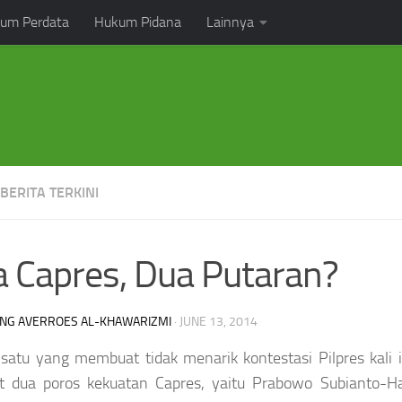
um Perdata
Hukum Pidana
Lainnya
 BERITA TERKINI
 Capres, Dua Putaran?
NG AVERROES AL-KHAWARIZMI
·
JUNE 13, 2014
satu yang membuat tidak menarik kontestasi Pilpres kali i
t dua poros kekuatan Capres, yaitu Prabowo Subianto-Ha