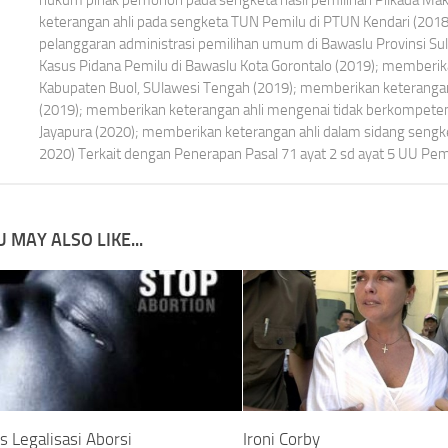
keterangan ahli pada sengketa TUN Pemilu di PTUN Kendari (201
pelanggaran administrasi pemilihan umum di Bawaslu Provinsi Su
Kasus Pidana Pemilu di Bawaslu Kota Gorontalo (2019); memberik
Kabupaten Buol, SUlawesi Tengah (2019); memberikan keterangan 
(2019); memberikan keterangan ahli mengenai tidak berkompet
Jayapura (2020); memberikan keterangan ahli dalam sidang seng
2020) Terkait dengan Penerapan Pasal 71 ayat 2 sd ayat 5 UU Pemi
 MAY ALSO LIKE...
s Legalisasi Aborsi
Ironi Corby