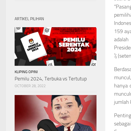
“Pasang
pemilih
ARTIKEL PILIHAN
Indones
159 ay
adalah
Preside
½ (sete
Berdasa
KLIPING OPINI
muncul,
Pemilu 2024, Terbuka vs Tertutup
hanya d
OCTOBER 28, 2022
munculn
jumlah 
Penting
sebagai