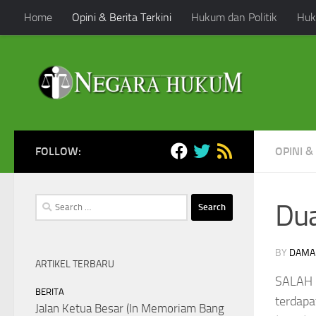
Home
Opini & Berita Terkini
Hukum dan Politik
Huk
Skip to content
FOLLOW:
OPINI &
Search
Dua
for:
BY
DAMA
ARTIKEL TERBARU
SALAH
BERITA
terdapa
Jalan Ketua Besar (In Memoriam Bang