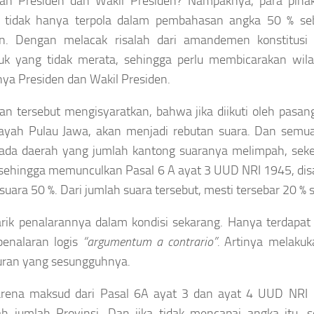
han Presiden dan Wakil Presiden? Nampaknya, para pih
 tidak hanya terpola dalam pembahasan angka 50 % seba
en. Dengan melacak risalah dari amandemen konstitusi 
k yang tidak merata, sehingga perlu membicarakan wilay
hnya Presiden dan Wakil Presiden.
an tersebut mengisyaratkan, bahwa jika diikuti oleh pas
ilayah Pulau Jawa, akan menjadi rebutan suara. Dan se
ada daerah yang jumlah kantong suaranya melimpah, seked
 sehingga memunculkan Pasal 6 A ayat 3 UUD NRI 1945, di
suara 50 %. Dari jumlah suara tersebut, mesti tersebar 20 %
tarik penalarannya dalam kondisi sekarang. Hanya terda
penalaran logis
“argumentum a contrario”.
Artinya melakuka
uran yang sesungguhnya.
arena maksud dari Pasal 6A ayat 3 dan ayat 4 UUD NRI 
h jumlah Provinsi. Dan jika tidak mencapai angka itu, s