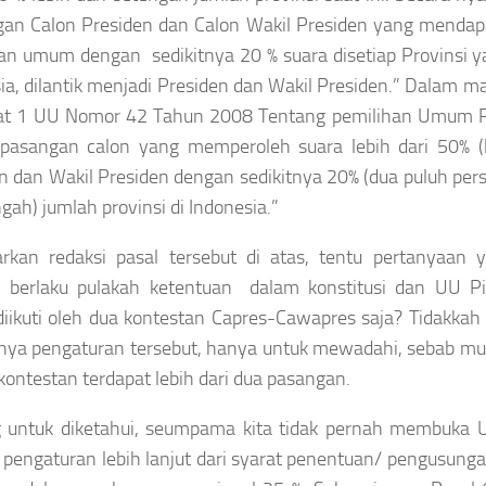
an Calon Presiden dan Calon Wakil Presiden yang mendapat
an umum dengan sedikitnya 20 % suara disetiap Provinsi yan
ia, dilantik menjadi Presiden dan Wakil Presiden.” Dalam 
at 1 UU Nomor 42 Tahun 2008 Tentang pemilihan Umum Pres
 pasangan calon yang memperoleh suara lebih dari 50% (l
n dan Wakil Presiden dengan sedikitnya 20% (dua puluh persen
ngah) jumlah provinsi di Indonesia.”
rkan redaksi pasal tersebut di atas, tentu pertanyaan 
 berlaku pulakah ketentuan dalam konstitusi dan UU Pilp
iikuti oleh dua kontestan Capres-Cawapres saja? Tidakka
ya pengaturan tersebut, hanya untuk mewadahi, sebab mus
kontestan terdapat lebih dari dua pasangan.
 untuk diketahui, seumpama kita tidak pernah membuka U
 pengaturan lebih lanjut dari syarat penentuan/ pengusung