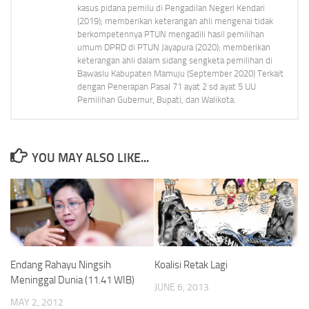
kasus pidana pemilu di Pengadilan Negeri Kendari
(2019); memberikan keterangan ahli mengenai tidak
berkompetennya PTUN mengadili hasil pemilihan
umum DPRD di PTUN Jayapura (2020); memberikan
keterangan ahli dalam sidang sengketa pemilihan di
Bawaslu Kabupaten Mamuju (September 2020) Terkait
dengan Penerapan Pasal 71 ayat 2 sd ayat 5 UU
Pemilihan Gubernur, Bupati, dan Walikota.
YOU MAY ALSO LIKE...
Endang Rahayu Ningsih
Koalisi Retak Lagi
Meninggal Dunia (11.41 WIB)
JUNE 6, 2013
MAY 2, 2012