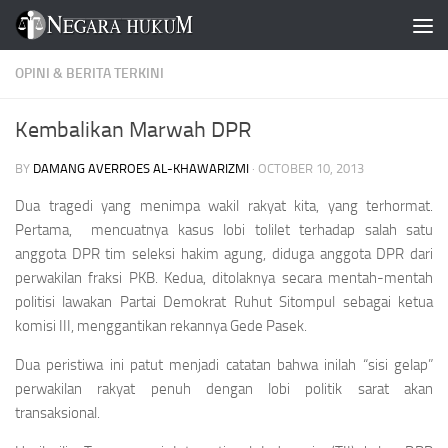
Skip to content
OPINI & BERITA TERKINI
Kembalikan Marwah DPR
BY
DAMANG AVERROES AL-KHAWARIZMI
·
OCTOBER 10, 2013
Dua tragedi yang menimpa wakil rakyat kita, yang terhormat.
Pertama
, mencuatnya kasus lobi tolilet terhadap salah satu
anggota DPR tim seleksi hakim agung, diduga anggota DPR dari
perwakilan fraksi PKB.
Kedua
, ditolaknya secara mentah-mentah
politisi lawakan Partai Demokrat Ruhut Sitompul sebagai ketua
komisi III, menggantikan rekannya Gede Pasek.
Dua peristiwa ini patut menjadi catatan bahwa inilah “sisi gelap”
perwakilan rakyat penuh dengan lobi politik sarat akan
transaksional.