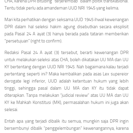
CHA, karena DPR dituding “terjerembab” dalam poltik transkasional.
Tentu tidak perlu ada amandeman UUD NRI 1945 yang kelima.
Mari kita perhatikan dengan seksama UUD 1945 ihwal kewenangan
DPR dalam hal seleksi hakim agung disebutkan secara eksplisit
pada Pasal 24 A ayat (3) hanya berada pada tataran memberikan
“persetujuan” (
right to conf
irm).
Redaksi Pasal 24 A ayat (3) tersebut, berarti kewenangan DPR
untuk melakukan seleksi atas CHA, boleh dikatakan UU MA dan UU
KY bertentang dengan UUD NRI 1945. Nah bagaimana kalau terjadi
pertentang seperti ini? Maka kembalikan pada asas
Lex supereior
derogate legi inferior
, UUD adalah ketentuan hukum yang lebih
tinggi, sehingga pasal dalam UU MA dan KY itu tidak dapat
diterapkan. Tanpa melakukan
“judicial review”
atas UU MA dan UU
KY ke Mahkah Konstitusi (MK), permasalahan hukum ini juga akan
selesai.
Entah apa yang terjadi dibalik itu semua, mungkin saja DPR ingin
bersembunyi dibalik “penggelembungan” kewenangannya, karena