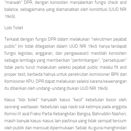
“marwah” DPR, dengan konsisten menjalankan fungsi
check and
balance
, sebagaimana yang diamanatkan oleh konstitusi (UUD NRI
1945).
Lobi Toilet
Terkaiat dengan fungsi DPR dalam melakukan “rekrutmen pejabat
public” (ini tidak ditegaskan dalam UUD NRI 1945 hanya terdapat
fungsi legislasi, anggaran, dan pengawasan) mestilah konsisten
sebagai lembaga yang memberikan “pertimbangan”, “persetujuan”
tidak perlu turut melakukan seleksi pejabat public melalui
fit and
proper test
, berbeda halnya untuk perekrutan komisioner BPK dan
Komisioner KPU, DPR dapat melakukan seleksi karena kewenangan
itu diberikan oleh undang-undang (bukan UUD NRI 1945).
Kasus “lobi toilet” hanyalah kasus “kecil” kebetulan bocor oleh
seorang wartawan. Kebetulan saja nasib sial ketimpa pada anggota
Komisi III asal Fraksi Partai Kebangkitan Bangsa, Bahruddin Nashori,
masih banyak kasus-kasus lain pastinya yang tidak sempat tercium
oleh publik dan mencuat dipermukaan. Sebab itu guna menghindari