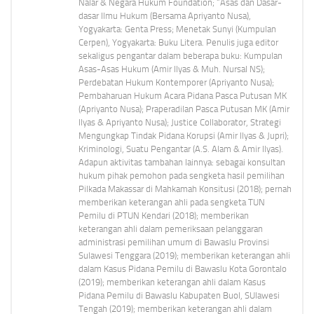
Nalar & Negara Hukum Foundation; “Asas dan Dasar-
dasar Ilmu Hukum (Bersama Apriyanto Nusa),
Yogyakarta: Genta Press; Menetak Sunyi (Kumpulan
Cerpen), Yogyakarta: Buku Litera. Penulis juga editor
sekaligus pengantar dalam beberapa buku: Kumpulan
Asas-Asas Hukum (Amir Ilyas & Muh. Nursal NS);
Perdebatan Hukum Kontemporer (Apriyanto Nusa);
Pembaharuan Hukum Acara Pidana Pasca Putusan MK
(Apriyanto Nusa); Praperadilan Pasca Putusan MK (Amir
Ilyas & Apriyanto Nusa); Justice Collaborator, Strategi
Mengungkap Tindak Pidana Korupsi (Amir Ilyas & Jupri);
Kriminologi, Suatu Pengantar (A.S. Alam & Amir Ilyas).
Adapun aktivitas tambahan lainnya: sebagai konsultan
hukum pihak pemohon pada sengketa hasil pemilihan
Pilkada Makassar di Mahkamah Konsitusi (2018); pernah
memberikan keterangan ahli pada sengketa TUN
Pemilu di PTUN Kendari (2018); memberikan
keterangan ahli dalam pemeriksaan pelanggaran
administrasi pemilihan umum di Bawaslu Provinsi
Sulawesi Tenggara (2019); memberikan keterangan ahli
dalam Kasus Pidana Pemilu di Bawaslu Kota Gorontalo
(2019); memberikan keterangan ahli dalam Kasus
Pidana Pemilu di Bawaslu Kabupaten Buol, SUlawesi
Tengah (2019); memberikan keterangan ahli dalam