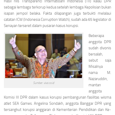
Hasil rilis Transparenci Internatioanl Indonesia (TII) kalau DPR
sebagai lembaga terkorup kedua setelah lembaga Kepolisian bukan
isapan jempol belaka. Fakta dilapangan juga terbukti melalaui
catatan ICW
(
Indonesia Corruption Watch),
sudah ada 65 legislator di
Senayan terseret dalam pusaran kasus korupsi.
Beberapa
anggota DPR
sudah divonis
bersalah,
sebut saja
Misalnya
nama M.
Nazaruddin,
Sumber: viva.co.id
mantan
anggota
Komisi III DPR dalam kasus korupsi pembangunan fasilitas wisma
atlet SEA Games. Angelina Sondakh, anggota Banggar DPR yang
tersangkut korupsi anggaran di Kementerian Pendidikan dan Ke­