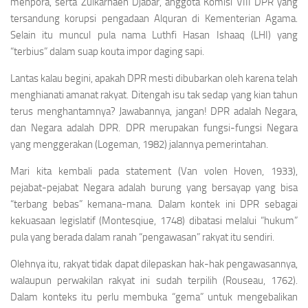
menpora, serta Zulkarnaen Djabar, anggota Komisi VIII DPR yang
tersandung korupsi pengadaan Alquran di Kementerian Agama.
Selain itu muncul pula nama Luthfi Hasan Ishaaq (LHI) yang
“terbius” dalam suap kouta impor daging sapi.
Lantas kalau begini, apakah DPR mesti dibubarkan oleh karena telah
menghianati amanat rakyat. Ditengah isu tak sedap yang kian tahun
terus menghantamnya? Jawabannya, jangan! DPR adalah Negara,
dan Negara adalah DPR. DPR merupakan fungsi-fungsi Negara
yang menggerakan (Logeman, 1982) jalannya pemerintahan.
Mari kita kembali pada statement (Van volen Hoven, 1933),
pejabat-pejabat Negara adalah burung yang bersayap yang bisa
“terbang bebas” kemana-mana. Dalam kontek ini DPR sebagai
kekuasaan legislatif (Montesqiue, 1748) dibatasi melalui “hukum”
pula yang berada dalam ranah “pengawasan” rakyat itu sendiri.
Olehnya itu, rakyat tidak dapat dilepaskan hak-hak pengawasannya,
walaupun perwakilan rakyat ini sudah terpilih (Rouseau, 1762).
Dalam konteks itu perlu membuka “gema” untuk mengebalikan