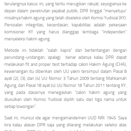
terulangnya kasus ini, yang tentu merugikan rakyat, seyogianya ke
depan dalam perekrutan pejabat publik, DPR tinggal “menyetujui’
misalnya hakim agung yang telah diseleksi oleh Komisi Yudisial (KY).
Persoalan integritas, kecerdasan, kapabilitas adalah pekerjaan
komisioner KY yang harus dianggap lembaga “independen”
menyeleksi hakim agung.
Metode ini tidaklah “salah kapra” dan bertentangan dengan
perundang-undangan, apalagi benar adanya kalau DPR dapat
melakukan
fit and proper test
terhadap calon Hakim Agung (CHA),
kewenangan itu diberikan oleh UU yakni tersimpul dalam Pasal 8
ayat (2), (3), dan (4) UU Nomor 3 Tahun 2009 tentang Mahkamah
Agung, dan Pasal 18 ayat (4) UU Nomor 18 Tahun 2011 tentang KY,
yang pada dasarnya menegaskan “calon hakim agung yang
diusulkan oleh Komisi Yudisial dipilih satu dari tiga nama untuk
setiap lowongan”.
Saat ini, muncul ide agar mengamandemen UUD NRI 1945. Saya
kira kalau alasan DPR saja yang dilarang melakukan seleksi atas