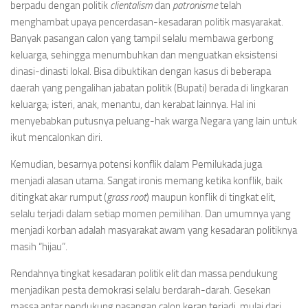
berpadu dengan politik
clientalism
dan
patronisme
telah
menghambat upaya pencerdasan-kesadaran politik masyarakat.
Banyak pasangan calon yang tampil selalu membawa gerbong
keluarga, sehingga menumbuhkan dan menguatkan eksistensi
dinasi-dinasti lokal. Bisa dibuktikan dengan kasus di beberapa
daerah yang pengalihan jabatan politik (Bupati) berada di lingkaran
keluarga; isteri, anak, menantu, dan kerabat lainnya. Hal ini
menyebabkan putusnya peluang-hak warga Negara yang lain untuk
ikut mencalonkan diri.
Kemudian, besarnya potensi konflik dalam Pemilukada juga
menjadi alasan utama. Sangat ironis memang ketika konflik, baik
ditingkat akar rumput (
grass root
) maupun konflik di tingkat elit,
selalu terjadi dalam setiap momen pemilihan. Dan umumnya yang
menjadi korban adalah masyarakat awam yang kesadaran politiknya
masih “hijau”.
Rendahnya tingkat kesadaran politik elit dan massa pendukung
menjadikan pesta demokrasi selalu berdarah-darah. Gesekan
massa antar pendukung pasangan calon kerap terjadi, mulai dari