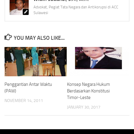
Advokat, Pegiat Tata Negara dan Antikorupsi di ACC
Sulawesi
YOU MAY ALSO LIKE...
Penggantian Antar Waktu
Konsep Negara Hukum
(PAW)
Berdasarkan Konstitusi
Timor-Leste
NOVEMBER 14, 2011
JANUARY 30, 2017