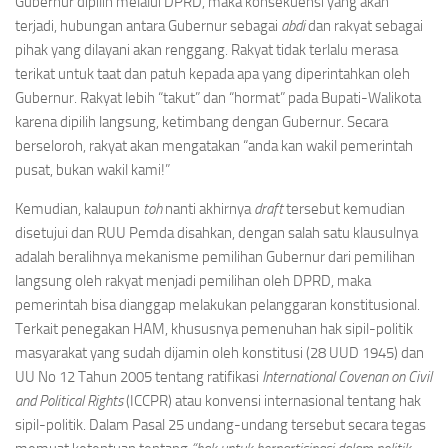
Gubernur dipilih melalui DPRD, maka konsekuensi yang akan
terjadi, hubungan antara Gubernur sebagai
abdi
dan rakyat sebagai
pihak yang dilayani akan renggang. Rakyat tidak terlalu merasa
terikat untuk taat dan patuh kepada apa yang diperintahkan oleh
Gubernur. Rakyat lebih “takut” dan “hormat” pada Bupati-Walikota
karena dipilih langsung, ketimbang dengan Gubernur. Secara
berseloroh, rakyat akan mengatakan “anda kan wakil pemerintah
pusat, bukan wakil kami!”
Kemudian, kalaupun
toh
nanti akhirnya
draft
tersebut kemudian
disetujui dan RUU Pemda disahkan, dengan salah satu klausulnya
adalah beralihnya mekanisme pemilihan Gubernur dari pemilihan
langsung oleh rakyat menjadi pemilihan oleh DPRD, maka
pemerintah bisa dianggap melakukan pelanggaran konstitusional.
Terkait penegakan HAM, khususnya pemenuhan hak sipil-politik
masyarakat yang sudah dijamin oleh konstitusi (28 UUD 1945) dan
UU No 12 Tahun 2005 tentang ratifikasi
International Covenan on Civil
and Political Rights
(ICCPR) atau konvensi internasional tentang hak
sipil-politik. Dalam Pasal 25 undang-undang tersebut secara tegas