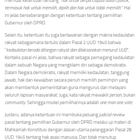
memuat ketentuan tentang
“hak untuk berpartisipasi dalam politik,
termasuk hak untuk memilih, dipilih dan hak untuk tidak memilih”
. Hal
ini jelas berseberangan dengan ketentuan tentang pemilihan
Gubernur oleh DPRD.
Selain itu, ketentuan itu juga berlawanan dengan makna kedaulatan
rakyat sebagaimana tertulis dalam Pasal 2 UUD 1945 bahwa
“
kedaulatan berada ditangan rakyat dan dilaksanakan menurut UUD
”.
Konteks pasal ini jelas, bahwa rakyat sebagai pemegang kedaulatan
dalam sebuah Negara yang mengklaim diri sebagai demokratis.
Dalam Negara demokratis, rakyat memiliki kedaulatan, tanggung
jawab, hak dan kewajiban secara penuh memilih pemimpin yang
akan membentuk pemerintahan guna mengurus dan melayani
seluruh lapisan masyarakat.
Juga, kata rakyat mewakili
person
, bukan
community
. Sehingga model pemilihannya adalah
one man one vote
.
Justeru, adanya ketentuan ini membuka peluang
judicial review
pasal tentang pemilihan Gubernur oleh DPRD melalui uji materi di
Mahkamah Konstitusi dengan alasan utama pelanggaran Pasal 28
UUD 1945 tentang hak asasi manusia. Dan tidak menutup