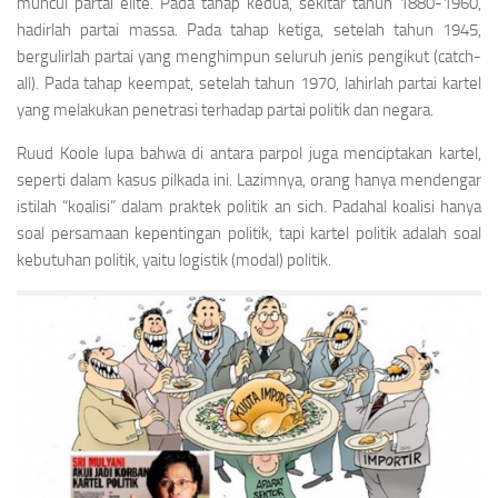
muncul partai elite. Pada tahap kedua, sekitar tahun 1880-1960,
hadirlah partai massa. Pada tahap ketiga, setelah tahun 1945,
bergulirlah partai yang menghimpun seluruh jenis pengikut (catch-
all). Pada tahap keempat, setelah tahun 1970, lahirlah partai kartel
yang melakukan penetrasi terhadap partai politik dan negara.
Ruud Koole lupa bahwa di antara parpol juga menciptakan kartel,
seperti dalam kasus pilkada ini. Lazimnya, orang hanya mendengar
istilah “koalisi” dalam praktek politik an sich. Padahal koalisi hanya
soal persamaan kepentingan politik, tapi kartel politik adalah soal
kebutuhan politik, yaitu logistik (modal) politik.