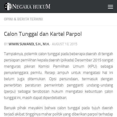
Skip to content
OPINI & BERITA TERKINI
Calon Tunggal dan Kartel Parpol
BY
WIWIN SUWANDI, S.H., M.H.
·
AUGUST 13, 2015
Tampaknya, polemik calon tunggal pada beberapa daerah di tengah
persiapan pemilihan kepala daerah (pilkada) Desember 2015 sangat
menguras pikiran Komisi Pemilihan Umum (KPU) sebagai
penyelenggara pemilu. Resep ampuh untuk mengatasi hal ini
belum juga ditemukan. Opsi penundaan, termasuk dengan
penerbitan peraturan pemerintah pengganti undang-undang
(perpu) sebagai terobosan hukum mengatasi kebuntuan calon
tunggal ini, masih dapat diperdebatkan.
Banyak pihak meyakini bahwa calon tunggal pada tujuh daerah
terjadi akibat tingginya mahar politik yang diberikan parpol terhadap